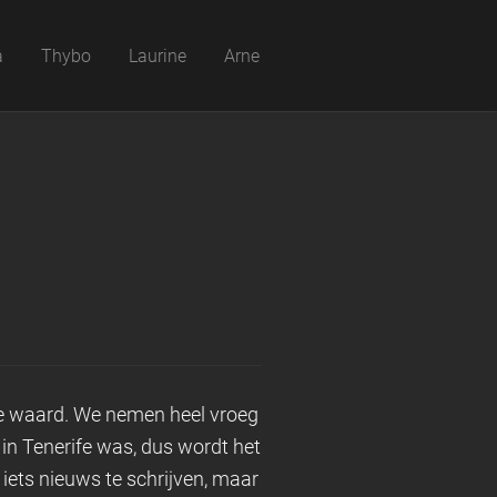
a
Thybo
Laurine
Arne
te waard. We nemen heel vroeg
g in Tenerife was, dus wordt het
 iets nieuws te schrijven, maar