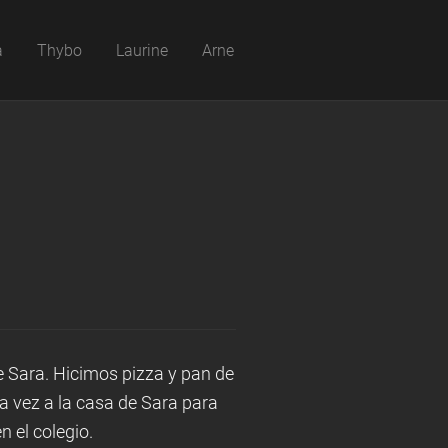
a
Thybo
Laurine
Arne
de Sara. Hicimos pizza y pan de
a vez a la casa de Sara para
 el colegio.